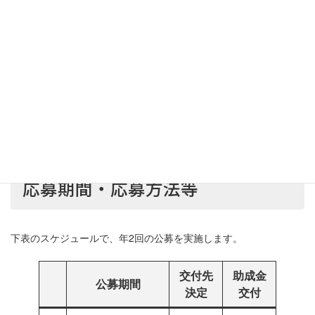
プロジェクトについて次の要件を総合的に審査して選考い
たします。
新規性
市場性
実現可能性
経済・社会への貢献内容 など
応募期間・応募方法等
下表のスケジュールで、年2回の公募を実施します。
交付先
助成金
公募期間
決定
交付