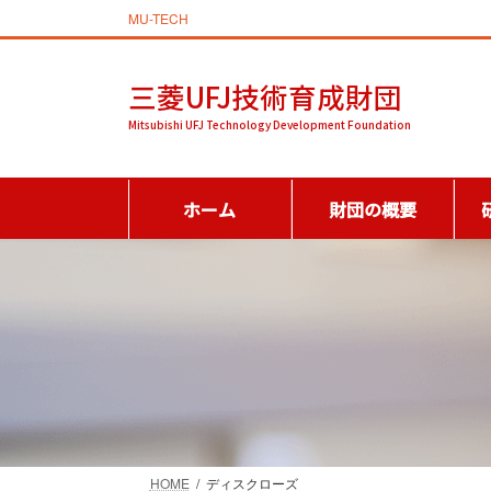
コ
ナ
MU-TECH
ン
ビ
テ
ゲ
三菱UFJ技術育成財団
ン
ー
ツ
シ
Mitsubishi UFJ Technology Development Foundation
へ
ョ
ス
ン
キ
に
ホーム
財団の概要
ッ
移
プ
動
HOME
ディスクローズ