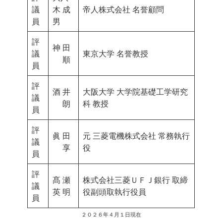
議
木 成
帝人株式会社 名誉顧問
員
男
評
神 田
議
東京大学 名誉教授
順
員
評
酒 井
大阪大学 大学院基礎工学研究
議
朗
科 教授
員
評
眞 田
元 三菱電機株式会社 常務執行
議
享
役
員
評
髙 瀬
株式会社三菱ＵＦＪ銀行 取締
議
英 明
役副頭取執行役員
員
２０２６年４月１日現在