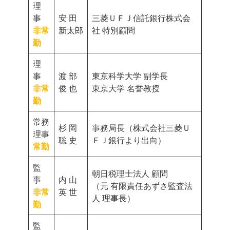
理
事
安 田
三菱ＵＦＪ信託銀行株式会
非常
新太郎
社 特別顧問
勤
理
事
渡 部
東京科学大学 副学長
非常
俊 也
東京大学 名誉教授
勤
常務
杉 岡
事務局長（株式会社三菱Ｕ
理事
聡 史
ＦＪ銀行より出向）
常勤
監
朝日税理士法人 顧問
事
内 山
（元 有限責任あずさ監査法
非常
英 世
人 理事長）
勤
監