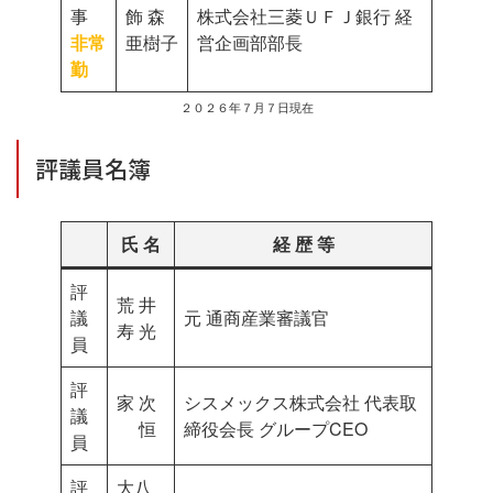
事
飾 森
株式会社三菱ＵＦＪ銀行 経
非常
亜樹子
営企画部部長
勤
２０２６年７月７日現在
評議員名簿
氏 名
経 歴 等
評
荒 井
議
元 通商産業審議官
寿 光
員
評
家 次
シスメックス株式会社 代表取
議
恒
締役会長 グループCEO
員
評
大八