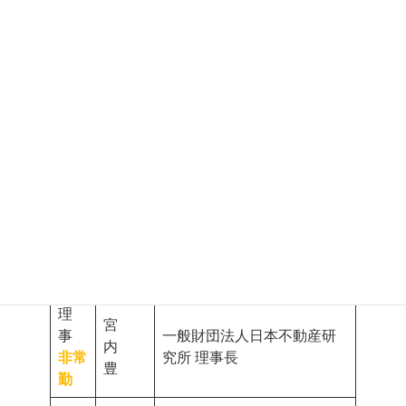
理事
長
園
株式会社三菱ＵＦＪ銀行 特
非常
潔
別顧問
勤
理
事
佐 谷
慶應義塾大学 名誉教授
非常
秀 行
勤
理
事
長谷川
武蔵野大学 客員教授
非常
榮一
勤
理
宮
事
一般財団法人日本不動産研
内
非常
究所 理事長
豊
勤