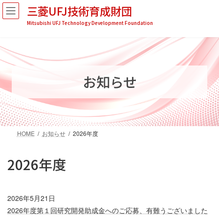
コ
ナ
三菱UFJ技術育成財団
ン
ビ
Mitsubishi UFJ Technology Development Foundation
テ
ゲ
ン
ー
ツ
シ
へ
ョ
ス
ン
キ
に
お知らせ
ッ
移
プ
動
HOME
お知らせ
2026年度
2026年度
2026年5月21日
2026年度第１回研究開発助成金へのご応募、有難うございました